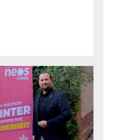
den aus.“ Tirol habe es – im
erreich – versäumt, früh genug die
bst in die Hand zu nehmen. Jetzt
sere, dass von 282 Krippen
öffentlicher Hand sei: „Der
ndesrätin Beate Palfrader ist es
sich eine Alleinerzieherin oder eine
Einkommen die teuren privaten
kann. Denn auch bei den
das Land Tirol im
hr sparsam.“