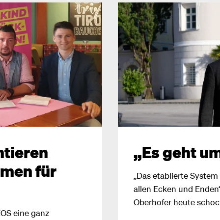
ntieren
„Es geht u
emen für
„Das etablierte System 
allen Ecken und Enden
Oberhofer heute schock
EOS eine ganz
Tiroler Tageszeitung. 