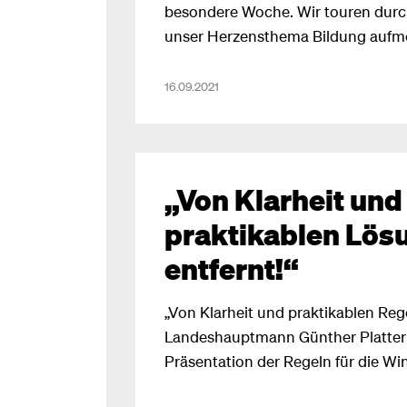
besondere Woche. Wir touren durch
unser Herzensthema Bildung aufm
Denn dieses kommt in dieser Zeit vi
nur noch darüber, ob die Schüler_i
16.09.2021
getestet werden müssen, aber nicht,
Bildung für unsere Kinder garanti
Klubobmann Dominik Oberhofer bei
Pressekonferenz heute in Telfs.
„Von Klarheit und
praktikablen Lös
entfernt!“
„Von Klarheit und praktikablen Reg
Landeshauptmann Günther Platter 
Präsentation der Regeln für die Wi
ist man weit entfernt“, so NEOS-