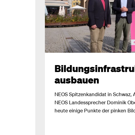
Bildungsinfrastru
ausbauen
NEOS Spitzenkandidat in Schwaz, A
NEOS Landessprecher Dominik Ober
heute einige Punkte der pinken Bil
Schwaz. „Zum Schulstart touren w
Land, um auf unser Herzensthema 
aufmerksam zu machen. In Tirol sch