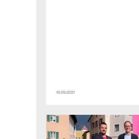
Oberhofer. Sowohl Tourismusminist
auch Gesundheitsminister Mückste
Fragen offen gelassen: „Werden die 
weiterhin gratis sein? Wer übernim
Tests für heimreisende Kinder? Wi
eklatanten Mitarbeitermangel im 
Was passiert mit ungeimpften Mitar
Hotelerie?“
16.09.2021