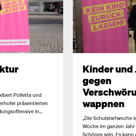
ktur
Kinder und
gegen
Verschwöru
lbert Polletta und
wappnen
hofer präsentierten
dungsoffensive in
„Die Schulstartwoche i
ir NEOS durchs ganze
Woche im ganzen Jahr u
– Bildung -
Schönes sein. Es kann 
afft es die