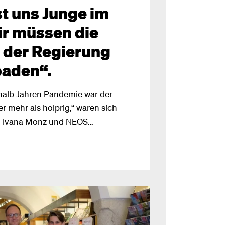
st uns Junge im
ir müssen die
 der Regierung
baden“.
halb Jahren Pandemie war der
er mehr als holprig,“ waren sich
n Ivana Monz und NEOS
 gemeinsamen Pressekonferenz in
aben die Verantwortlichen davor
mer schon wieder verschlafen
en Schulwoche werden unsere
stätigt,“ so
 Ivana Monz.