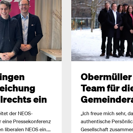
ingen
Obermüller 
gleichung
Team für di
lrechts ein
Gemeinder
leitet der NEOS-
„Ich freue mich sehr, da
 eine Pressekonferenz
authentische Persönlic
 liberalen NEOS ein.
Gesellschaft zusamme