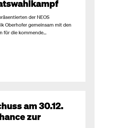
atswahlkampf
präsentierten der NEOS
ik Oberhofer gemeinsam mit den
en für die kommende
 heutige Tag ist für uns NEOS
ch sehr, dass ich gemeinsam mit
enz heute den ersten
inderatswahl einreichen darf“, so
llen mit ihrem
en Domenik Ebner Lienz ein
huss am 30.12.
Chance zur