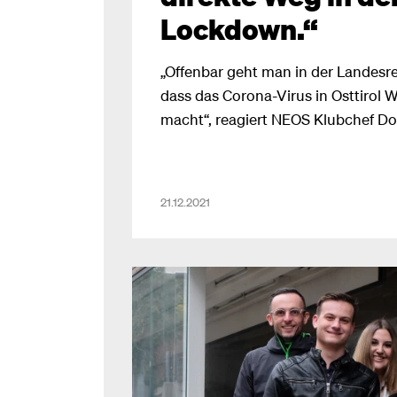
Lockdown.“
„Offenbar geht man in der Landesr
dass das Corona-Virus in Osttirol 
macht“, reagiert NEOS Klubchef D
fassungslos auf die Tatsache, dass 
Impftermine in Osttirol angeboten 
tirolweit niedrigsten Impfquote von
21.12.2021
den Erstimpfungen, lässt man übe
Spritzen im Karton. Das ist verant
direkte Weg in den Lockdown!“