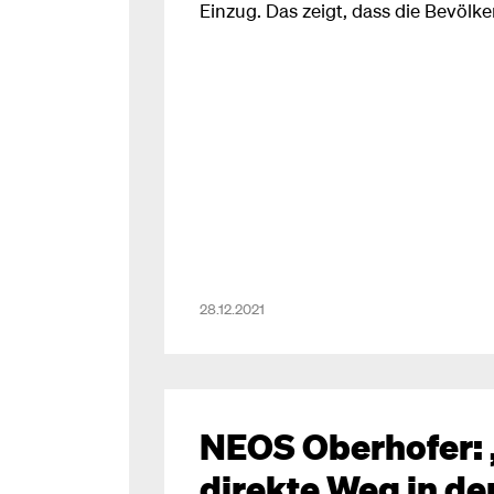
Einzug. Das zeigt, dass die Bevölk
konstruktive und kritische Arbeit i
Jahr vor der Landtagswahl sehen wi
als klaren Auftrag, unseren Weg wei
NEOS Landessprecher und Klubo
Oberhofer über die heute in der Tir
veröffentlichte Umfrage.
28.12.2021
NEOS Oberhofer: 
direkte Weg in de