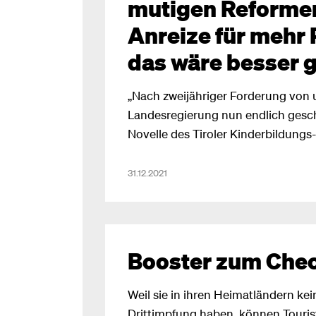
mutigen Reformen
Anreize für mehr 
das wäre besser 
„Nach zweijähriger Forderung von u
Landesregierung nun endlich gescha
Novelle des Tiroler Kinderbildungs
Betreuungsgesetzes vorzulegen“, 
Dominik Oberhofer: „Wirklich was d
31.12.2021
braucht sich die zuständige Landes
nicht. Denn kosmetische Verschö
Anpassungen an andere Gesetze o
Neudefinition des „Eltern-Begriffs“
Booster zum Chec
keine großen Würfe.“
Weil sie in ihren Heimatländern kei
Drittimpfung haben, können Touris