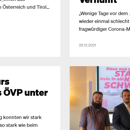
 Österreich und Tirol
„Wenige Tage vor dem 
1 Morgenjournal etwa
wieder einmal schlecht
ungsimpfung nach
fragwürdiger Corona-M
dnis reagiert NEOS
Bevölkerung und insbe
auf: „Wir sitzen nicht
Gastronomie und Hotell
28.12.2021
 in den nächsten
Johannes Margreiter.
ine hervorragende
och Kapazitäten!“
rs
rs ÖVP unter
ag konnten wir stark
 so stark wie beim