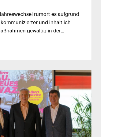
Jahreswechsel rumort es aufgrund
 kommunizierter und inhaltlich
aßnahmen gewaltig in der
sondere im Bereich der
erie,“ weiß NEOS Justizsprecher