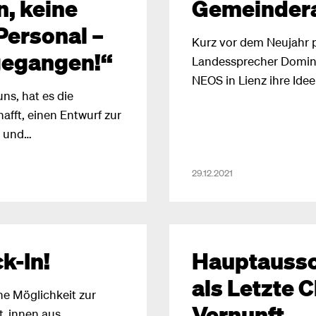
, keine
Gemeinder
Personal –
Kurz vor dem Neujahr 
gegangen!“
Landessprecher Domin
NEOS in Lienz ihre Ide
ns, hat es die
Gemeinderatswahl. „Der
fft, einen Entwurf zur
historisch. Es freut mi
- und
dem Team von NEOS Li
so NEOS-Klubchef
Wahlvorschlag zur Geme
arauf einbilden
29.12.2021
Oberhofer. Die NEOS wo
rätin Palfrader aber
Bürgermeisterkandidat
nerungen,
Update geben.
der auch die
 sind bei weitem noch
k-In!
Hauptaussc
als Letzte 
ne Möglichkeit zur
Vernunft
t_innen aus