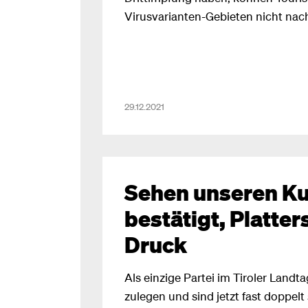
Virusvarianten-Gebieten nicht nach
einreisen. So berichten heute im Ö
Holländer, dass sie zur Auffrisch
Deutschland fahren. Mit Unverstän
Klubobmann Dominik Oberhofer hier
29.12.2021
nur auf einem Haufen Impfstoff der
Monaten abläuft, sondern haben e
Impf-Infrastruktur und durchaus n
Sehen unseren Ku
bestätigt, Platte
Druck
Als einzige Partei im Tiroler Landt
zulegen und sind jetzt fast doppelt