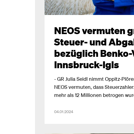
NEOS vermuten g
Steuer- und Abg
bezüglich Benko-V
Innsbruck-Igls
- GR Julia Seidl nimmt Oppitz-Plöre
NEOS vermuten, dass Steuerzahler
mehr als 12 Millionen betrogen wu
Anfragen auf sämtlichen Ebenen e
04.01.2024