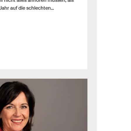
Jahr auf die schlechten
er GemNova mit der TIWAG
rgert sich der pinke Klubobmann