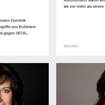
wir vor mehr als einem 
Strompreisverträge d
hingewiesen haben!“ ä
obmann Dominik
Dominik Oberhofer.
griffe von Kufsteins
el gegen NEOS
rätin Birgit
29.12.2023