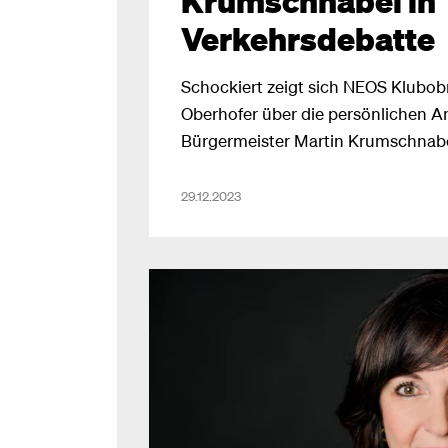
Krumschnabel in
Verkehrsdebatte
Schockiert zeigt sich NEOS Klub
Oberhofer über die persönlichen An
Bürgermeister Martin Krumschnab
Landtagsabgeordnete und Gemeinde
Obermüller.
29.12.2023