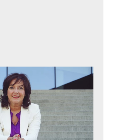
 Prinzip
icht