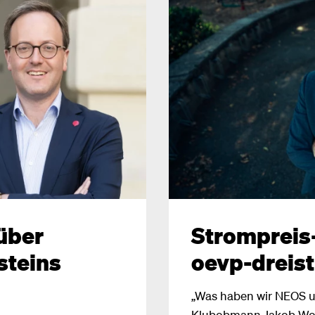
über
Strompreis
steins
oevp-dreist
„Was haben wir NEOS 
Klubobmann Jakob Wolf