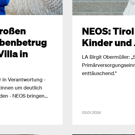
roßen
NEOS: Tirol
abenbetrug
Kinder und
illa in
LA Birgit Obermüller: 
Primärversorgungseinric
enttäuschend.“
r in Verantwortung -
:innen um deutlich
rden - NEOS bringen
in
03.01.2024