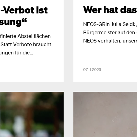
Wer hat das
Verbot ist
ösung“
NEOS-GRin Julia Seidl: 
Bürgermeister auf den
efinierte Abstellflächen
NEOS vorhalten, unse
 Statt Verbote braucht
wäre realitätsfremd un
ungen für die
rechtlichen Rahmenbed
und dann geht doch et
07.11.2023
nicht mehr, ich wunder
Management by Chaos