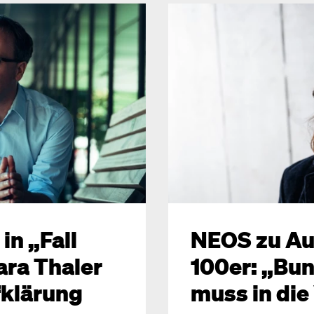
in „Fall
NEOS zu Au
ara Thaler
100er: „Bu
fklärung
muss in di