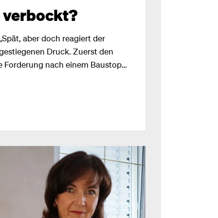
 verbockt?
„Spät, aber doch reagiert der
 gestiegenen Druck. Zuerst den
re Forderung nach einem Baustopp
d unmöglich, mit den geltenden
ingungen in Einklang zu bringen
was. Ich ärgere mich schon gar
e mich nur mehr über dieses
.“