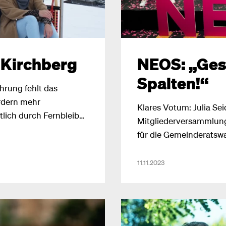
NEOS: „Gest
 Kirchberg
Spalten!“
hrung fehlt das
rdern mehr
Klares Votum: Julia Sei
tlich durch Fernbleiben
Mitgliederversammlung
für die Gemeinderatswa
11.11.2023