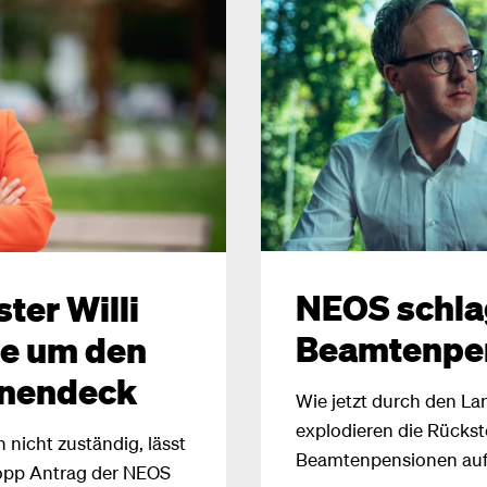
NEOS schla
ter Willi
Beamtenpe
te um den
nnendeck
Wie jetzt durch den L
explodieren die Rückst
h nicht zuständig, lässt
Beamtenpensionen auf 5
topp Antrag der NEOS