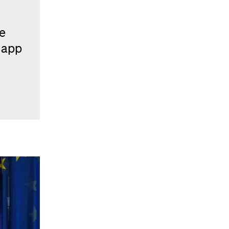
ie
napp