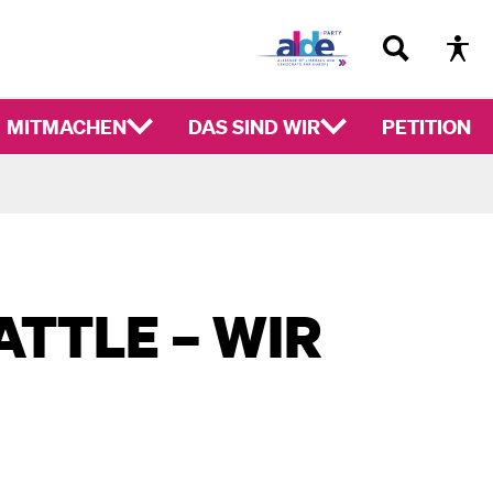
MITMACHEN
DAS SIND WIR
PETITION
TTLE – WIR