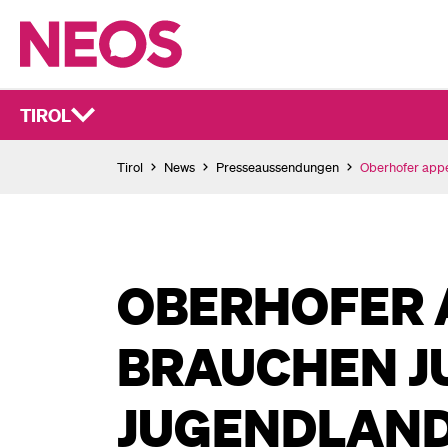
TIROL
Tirol
News
Presseaussendungen
Oberhofer appel
OBERHOFER A
BRAUCHEN J
JUGENDLAND