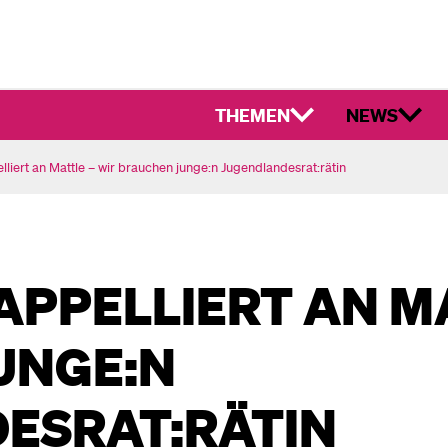
THEMEN
NEWS
liert an Mattle – wir brauchen junge:n Jugendlandesrat:rätin
PPELLIERT AN MA
UNGE:N
ESRAT:RÄTIN