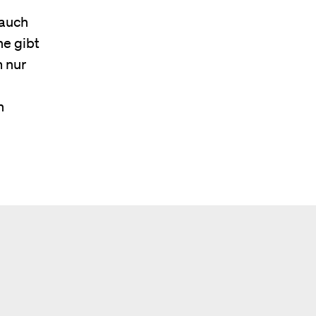
 auch
ne gibt
 nur
n
n