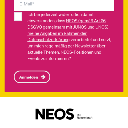
Ich bin jederzeit widerruflich damit
einverstanden, dass
NEOS (gemäß Art 26
DSGVO gemeinsam mit JUNOS und UNOS)
meine Angaben im Rahmen der
Datenschutzerklärung
verarbeitet und nutzt,
um mich regelmäßig per Newsletter über
aktuelle Themen, NEOS-Positionen und
Events zu informieren.*
Anmelden