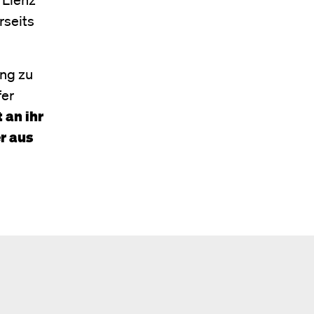
rseits
ung zu
fer
t an ihr
er aus