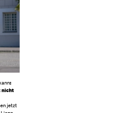
 kann
:
 nicht
en jetzt
 Lienz