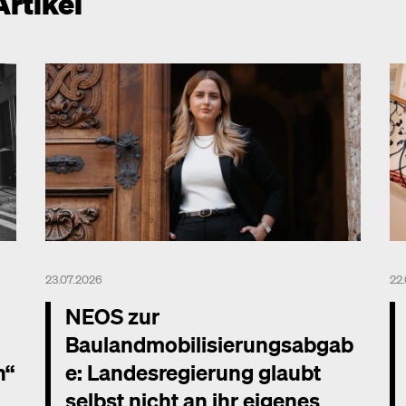
Artikel
23.07.2026
22
NEOS zur
Baulandmobilisierungsabgab
n“
e: Landesregierung glaubt
selbst nicht an ihr eigenes