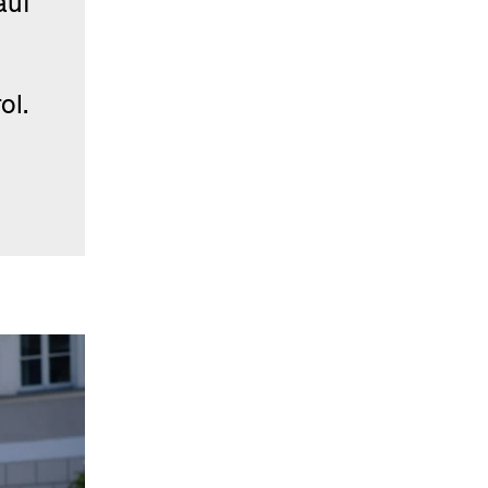
auf
ol.