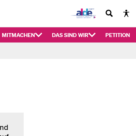
MITMACHEN
DAS SIND WIR
PETITION
und