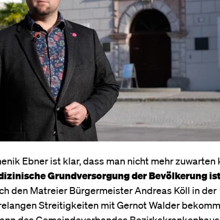
nik Ebner ist klar, dass man nicht mehr zuwarten
dizinische Grundversorgung der Bevölkerung ist
ch den Matreier Bürgermeister Andreas Köll in der
hrelangen Streitigkeiten mit Gernot Walder bekomm
bmann des Gemeindeverbandes Bezirkskrankenhaus