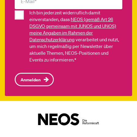
Ich bin jederzeit widerruflich damit
einverstanden, dass
NEOS (gemäß Art 26
DSGVO gemeinsam mit JUNOS und UNOS)
meine Angaben im Rahmen der
Datenschutzerklärung
verarbeitet und nutzt,
um mich regelmäßig per Newsletter über
aktuelle Themen, NEOS-Positionen und
Events zu informieren.*
Anmelden