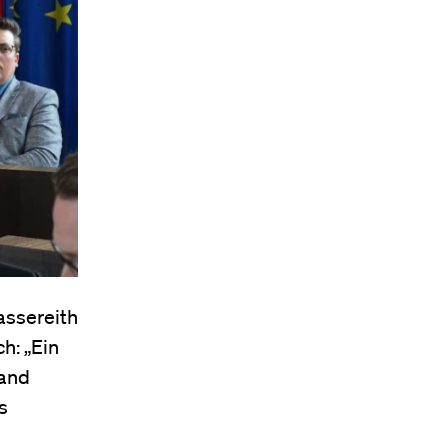
assereith
h: „Ein
tand
s