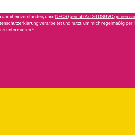
ch damit einverstanden, dass
NEOS (gemäß Art 26 DSGVO gemeinsa
tenschutzerklärung
verarbeitet und nutzt, um mich regelmäßig per 
 zu informieren.*