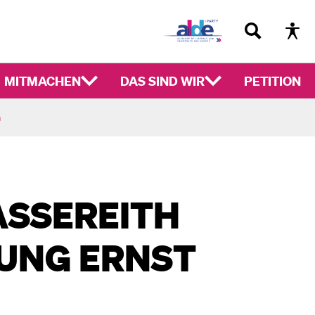
MITMACHEN
DAS SIND WIR
PETITION
n
ASSEREITH
UNG ERNST