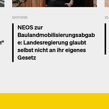
23.07.2026
22
NEOS zur
Baulandmobilisierungsabgab
n“
e: Landesregierung glaubt
selbst nicht an ihr eigenes
Gesetz
Me
Mehr dazu