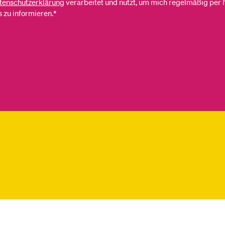
tenschutzerklärung
verarbeitet und nutzt, um mich regelmäßig per 
 zu informieren.*