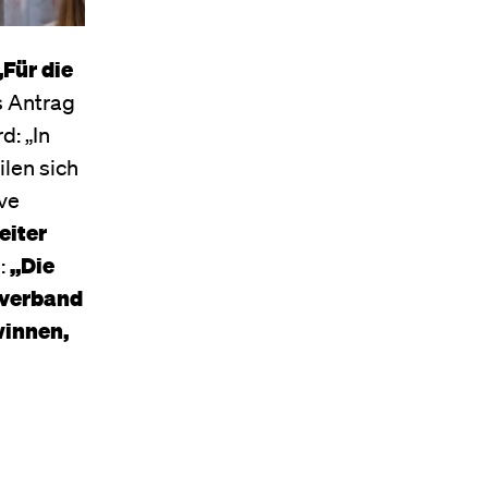
„Für die
s Antrag
d: „In
len sich
ve
eiter
:
„Die
rverband
winnen,