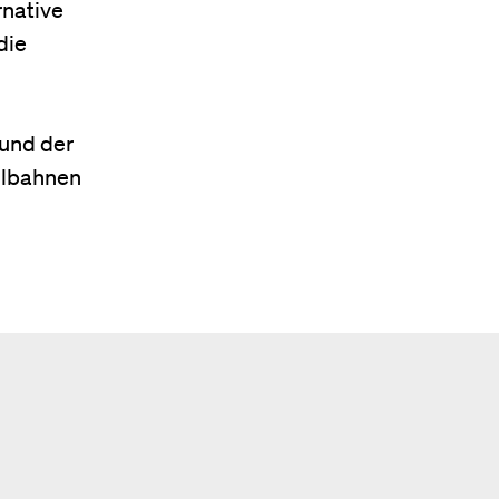
rnative
die
 und der
ilbahnen