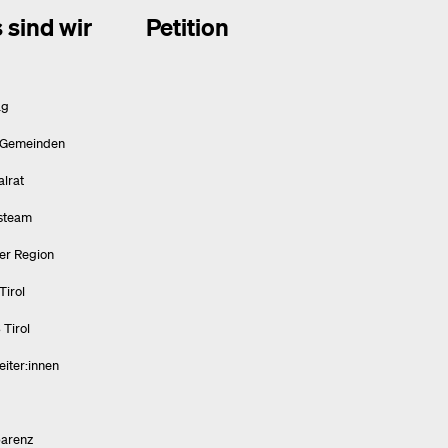
 sind wir
Petition
ag
 Gemeinden
alrat
steam
ner Region
irol
Tirol
eiter:innen
parenz