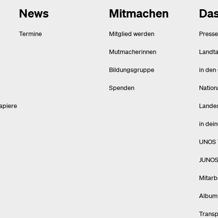
News
Mitmachen
Das
Termine
Mitglied werden
Presse
Mutmacherinnen
Landt
Bildungsgruppe
in den
Spenden
Nation
apiere
Lande
in dei
UNOS T
JUNOS 
Mitarb
Album
Trans