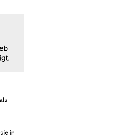
geb
igt.
als
r
sie in