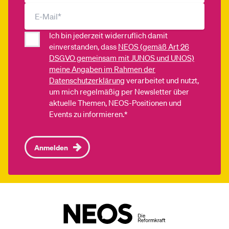
Ich bin jederzeit widerruflich damit
einverstanden, dass
NEOS (gemäß Art 26
DSGVO gemeinsam mit JUNOS und UNOS)
meine Angaben im Rahmen der
Datenschutzerklärung
verarbeitet und nutzt,
um mich regelmäßig per Newsletter über
aktuelle Themen, NEOS-Positionen und
Events zu informieren.*
Anmelden