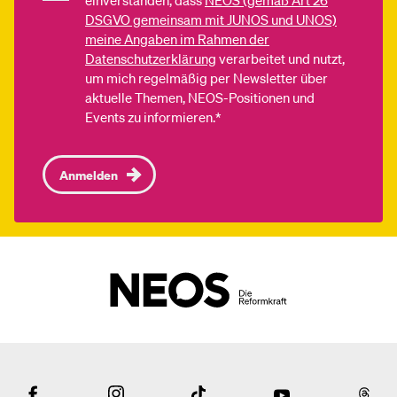
einverstanden, dass
NEOS (gemäß Art 26
DSGVO gemeinsam mit JUNOS und UNOS)
meine Angaben im Rahmen der
Datenschutzerklärung
verarbeitet und nutzt,
um mich regelmäßig per Newsletter über
aktuelle Themen, NEOS-Positionen und
Events zu informieren.*
Anmelden