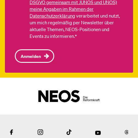
DSGVO gemeinsam mit JUNOS und UNOS)
meine Angaben im Rahmen der
Datenschutzerklärung
verarbeitet und nutzt,
um mich regelmäßig per Newsletter über
aktuelle Themen, NEOS-Positionen und
Events zu informieren.*
Anmelden