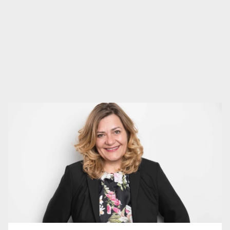
GRin Julia Seidl: „Die Take-Away-Gebühr ist ein völliges
Absurdum!“
09.01.2023