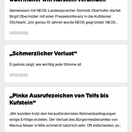
Gemeinsam mit NEOS-Landessprecher Dominik Oberhofer startet
Birgit Obermüller mit einer Pressekonferenz in die Kufsteiner
Stichwahl. „Vor genau 10 Jahren wurde NEOS gegründet. NEOS
steht für Das NEUE ÖSTERREICH. Das hat man nicht gemacht, um
03.03.2022
eine weitere Partei im Parlament zu sein. Die politische Kultur und
die Art der Zusammenarbeit gehört erneuert. Vom Nationalrat über
die Landtage bis in die Gemeindestuben. Was uns stört, ist, dass
eigentlich nur mehr Kanzler, der Landeshauptmann oder der
„Schmerzlicher Verlust“
Bürgermeister entscheidet und seine Mehrheit nickt diese
Entscheidung ab. Das ist nicht Demokratie. Das ist nicht 2022.
Ergebnis zeigt, wie wichtig jede Stimme ist.
Politische Entscheidungen müssen in den gewählten Gremien
27.02.2022
gemeinsam fraktionsübergreifend erarbeitet und nicht von einer
Person von oben herab verordnet werden“, so Obermüller.
„Pinke Ausrufezeichen von Telfs bis
Kufstein“
„Wir konnten trotz den herausfordernden Rahmenbedingungen
einige Erfolge erzielen. Der Verlust des Bürgermeisteramtes von
Markus Moser in Mils schmerzt natürlich sehr. Oft entscheiden, so
wie hier, nur wenige Stimmen, aber das ist Demokratie. Deswegen