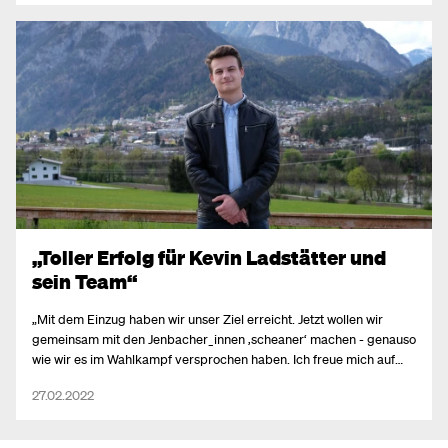
Spitzenkandidat Armin Maierhofer über die erreichten 11,35%.
„Toller Erfolg für Kevin Ladstätter und
sein Team“
„Mit dem Einzug haben wir unser Ziel erreicht. Jetzt wollen wir
gemeinsam mit den Jenbacher_innen ‚scheaner‘ machen - genauso
wie wir es im Wahlkampf versprochen haben. Ich freue mich auf
eine gute Zusammenarbeit mit allen Listen,“ freut sich
27.02.2022
Spitzenkandidat Kevin Ladstätter.