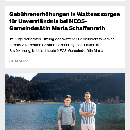
wurde. „Beide Institute führte er erfolgreich, an Kompetenz fehlt es
Dr. Kaiser also nicht!“ so NEOS Landtagsabgeordneter Andreas
Leitgeb: „Dass hinter verschlossenen Türen dann aber
Gebührenerhöhungen in Wattens sorgen
Vizebürgermeister Alexander Kröll (ÖVP) in diese Position gehievt
für Unverständnis bei NEOS-
wurde, hinterlässt natürlich einen faden Beigeschmack. Für uns
Gemeinderätin Maria Schaffenrath
NEOS ist klar, wo öffentliches Geld drinsteckt - braucht es absolute
Transparenz!“
Im Zuge der ersten Sitzung des Wattener Gemeinderats kam es
bereits zu erneuten Gebührenerhöhungen zu Lasten der
Bevölkerung, kritisiert heute NEOS-Gemeinderätin Maria
Schaffenrath von der Liste UNSERER WATTENS: „In dieser
01.04.2022
wirtschaftlich schwierigen Zeit, die Bevölkerung finanziell
zusätzlich zu belasten, sehe ich äußerst kritisch.“