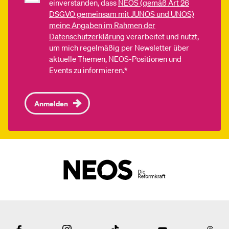
einverstanden, dass
NEOS (gemäß Art 26
DSGVO gemeinsam mit JUNOS und UNOS)
meine Angaben im Rahmen der
Datenschutzerklärung
verarbeitet und nutzt,
um mich regelmäßig per Newsletter über
aktuelle Themen, NEOS-Positionen und
Events zu informieren.*
Anmelden