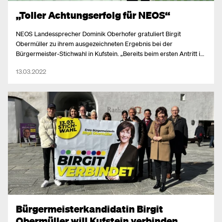
„Toller Achtungserfolg für NEOS“
NEOS Landessprecher Dominik Oberhofer gratuliert Birgit
Obermüller zu ihrem ausgezeichneten Ergebnis bei der
Bürgermeister-Stichwahl in Kufstein. „Bereits beim ersten Antritt ist
es Brigit nicht nur gelungen, in den Gemeinderat einzuziehen,
13.03.2022
sondern auf Anhieb der Sprung in die Stichwahl,“ freut sich
Oberhofer.
Bürgermeisterkandidatin Birgit
Obermüller will Kufstein verbinden