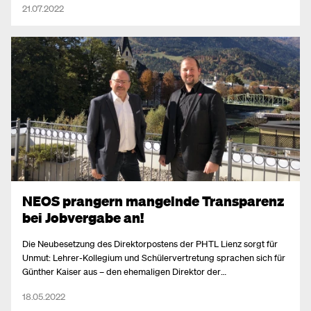
21.07.2022
NEOS prangern mangelnde Transparenz
bei Jobvergabe an!
Die Neubesetzung des Direktorpostens der PHTL Lienz sorgt für
Unmut: Lehrer-Kollegium und Schülervertretung sprachen sich für
Günther Kaiser aus – den ehemaligen Direktor der
„Österreichischen Schule“ in Budapest bevor er Leiter des „Colegio
18.05.2022
Austriaco Mexicano“ einer Zweimillionenstadt im Zentrum Mexikos