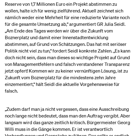
Reserve von 1,7 Millionen Euro ein Projekt abstimmen zu
wollen, halte ich für wenig zielführend. Aktuell zeichnet sich
nämlich weder eine Mehrheit für eine reduzierte Variante noch
für die gesamte Umsetzung ab,“ argumentiert GR Julia Seidl.
„Am Ende des Tages werden wir über die Zukunft vom
Boznerplatz und damit einer Innenstadtentwicklung
abstimmen, auf Grund von Schätzungen. Das hat mit seriöser
Politik nicht viel zu tun,“ fordert Seidl konkrete Zahlen. „Es kann
doch nicht sein, dass man dieses so wichtige Projekt auf Grund
von Managementfehlern und falsch verstandener Transparenz
jetzt opfert! Kommen wir zu keiner vernünftigen Lösung, ist zu
Zukunft vom Boznerplatz für die mindestens zehn Jahre
einzementiert,“ hält Seidl die aktuelle Vorgehensweise für
falsch.
„Zudem darf man ja nicht vergessen, dass eine Ausschreibung
noch lange nicht bedeutet, dass man den Auftrag vergibt. Aber
langsam wird das ganze zeitlich kritisch. Bürgermeister Georg
Willi muss in die Gänge kommen. Er ist verantwortlich
Verhandlungen und Gespräche zu führen. Das sollte er endlich