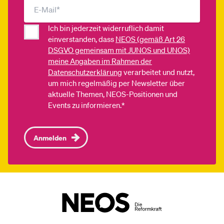
Ich bin jederzeit widerruflich damit
einverstanden, dass
NEOS (gemäß Art 26
DSGVO gemeinsam mit JUNOS und UNOS)
meine Angaben im Rahmen der
Datenschutzerklärung
verarbeitet und nutzt,
um mich regelmäßig per Newsletter über
aktuelle Themen, NEOS-Positionen und
Events zu informieren.*
Anmelden