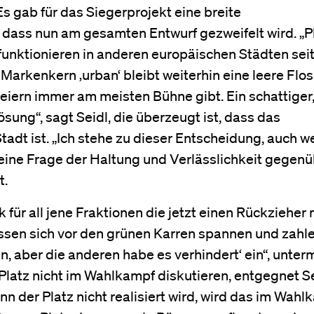
s gab für das Siegerprojekt eine breite
t, dass nun am gesamten Entwurf gezweifelt wird. „P
funktionieren in anderen europäischen Städten seit
 Markenkern ‚urban‘ bleibt weiterhin eine leere Flos
iern immer am meisten Bühne gibt. Ein schattiger,
sung“, sagt Seidl, die überzeugt ist, dass das
Stadt ist. „Ich stehe zu dieser Entscheidung, auch w
t eine Frage der Haltung und Verlässlichkeit gegen
ugt.
ür all jene Fraktionen die jetzt einen Rückzieher
assen sich vor den grünen Karren spannen und zahl
en, aber die anderen habe es verhindert‘ ein“, unter
latz nicht im Wahlkampf diskutieren, entgegnet Se
n der Platz nicht realisiert wird, wird das im Wahl