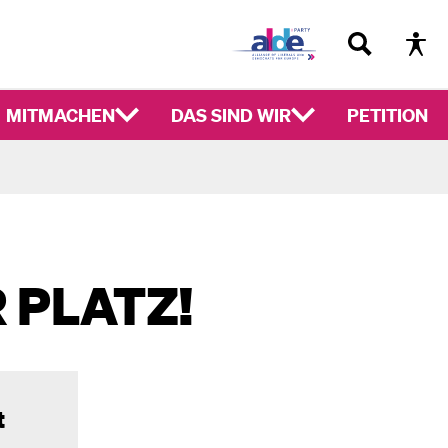
MITMACHEN
DAS SIND WIR
PETITION
 PLATZ!
t