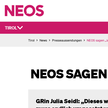
TIROL
Tirol
News
Presseaussendungen
NEOS sagen „JA
NEOS SAGEN 
GRin Julia Seidl: „Dieses w