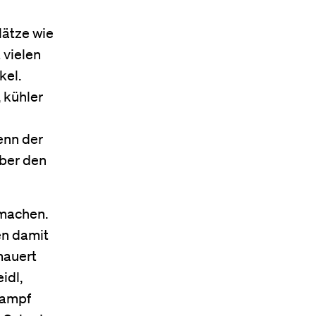
lätze wie
 vielen
kel.
 kühler
enn der
über den
 machen.
en damit
mauert
idl,
kampf