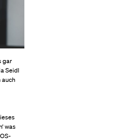
s gar
ia Seidl
n auch
dieses
n‘ was
NEOS-