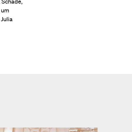
 Schade,
, um
Julia