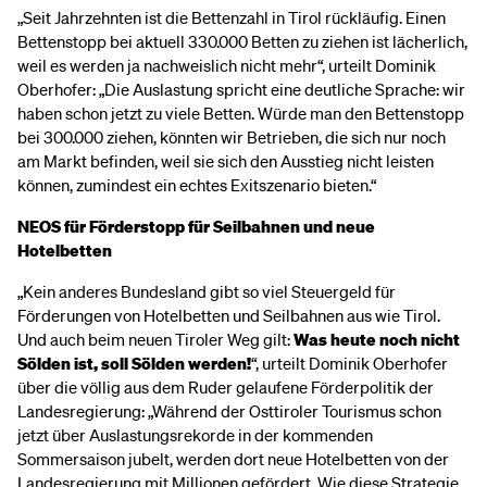
„Seit Jahrzehnten ist die Bettenzahl in Tirol rückläufig. Einen
Bettenstopp bei aktuell 330.000 Betten zu ziehen ist lächerlich,
weil es werden ja nachweislich nicht mehr“, urteilt Dominik
Oberhofer: „Die Auslastung spricht eine deutliche Sprache: wir
haben schon jetzt zu viele Betten. Würde man den Bettenstopp
bei 300.000 ziehen, könnten wir Betrieben, die sich nur noch
am Markt befinden, weil sie sich den Ausstieg nicht leisten
können, zumindest ein echtes Exitszenario bieten.“
NEOS für Förderstopp für Seilbahnen und neue
Hotelbetten
„Kein anderes Bundesland gibt so viel Steuergeld für
Förderungen von Hotelbetten und Seilbahnen aus wie Tirol.
Und auch beim neuen Tiroler Weg gilt:
Was heute noch nicht
Sölden ist, soll Sölden werden!
“, urteilt Dominik Oberhofer
über die völlig aus dem Ruder gelaufene Förderpolitik der
Landesregierung: „Während der Osttiroler Tourismus schon
jetzt über Auslastungsrekorde in der kommenden
Sommersaison jubelt, werden dort neue Hotelbetten von der
Landesregierung mit Millionen gefördert. Wie diese Strategie