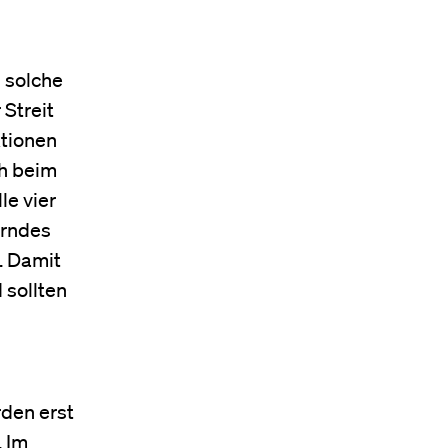
 solche
Streit
ktionen
ch beim
le vier
erndes
. Damit
 sollten
den erst
. Im