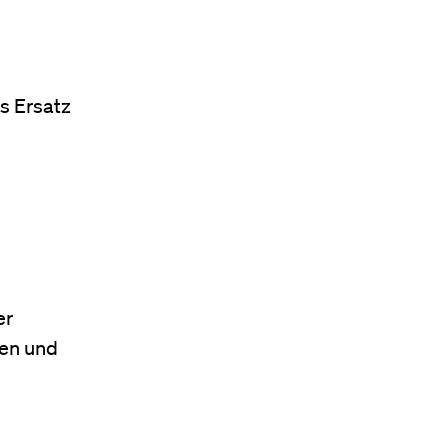
s Ersatz
er
ben und