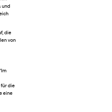
a und
eich
, die
hlen von
 “Im
für die
e eine