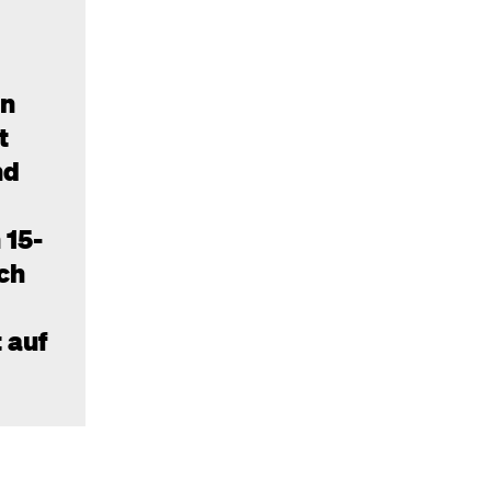
en
t
nd
 15-
ch
 auf