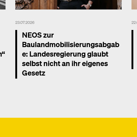
23.07.2026
22
NEOS zur
Baulandmobilisierungsabgab
n“
e: Landesregierung glaubt
selbst nicht an ihr eigenes
Gesetz
Me
Mehr dazu