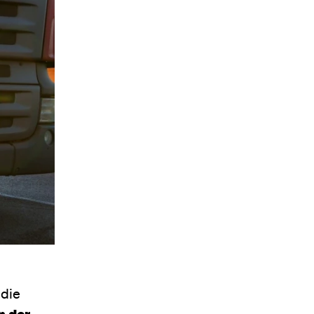
 die
n der