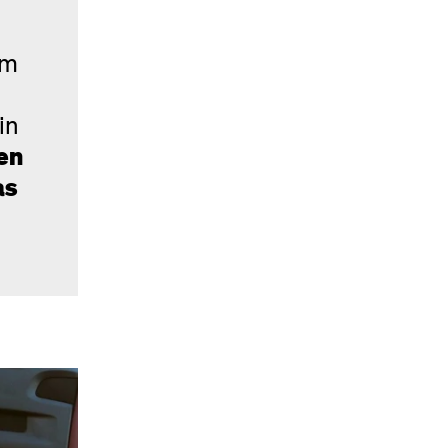
em
in
en
as