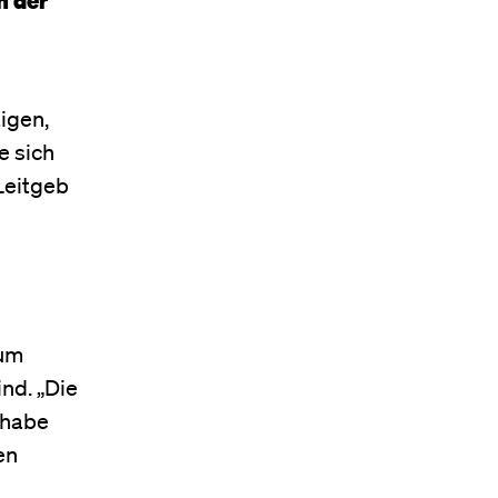
igen,
e sich
Leitgeb
zum
nd. „Die
 habe
en