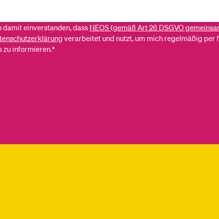
ch damit einverstanden, dass
NEOS (gemäß Art 26 DSGVO gemeinsa
tenschutzerklärung
verarbeitet und nutzt, um mich regelmäßig per 
 zu informieren.*