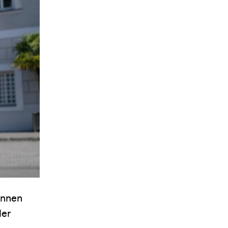
önnen
der