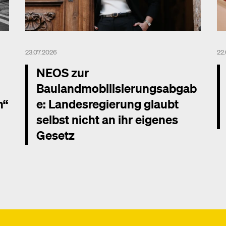
23.07.2026
22
NEOS zur
Baulandmobilisierungsabgab
n“
e: Landesregierung glaubt
selbst nicht an ihr eigenes
Gesetz
Me
Mehr dazu