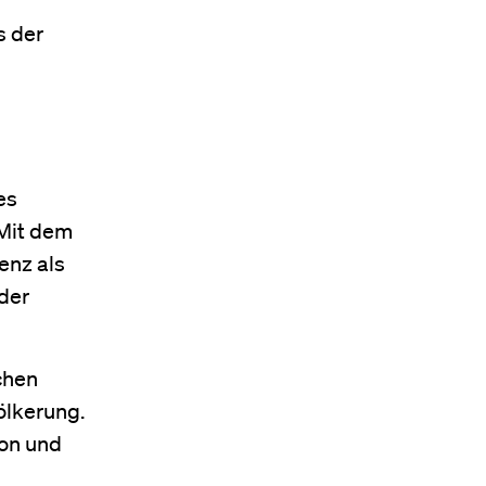
s der
es
 Mit dem
enz als
der
schen
ölkerung.
ion und