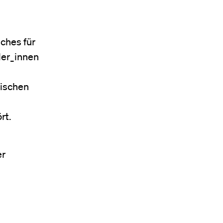
ches für
ler_innen
tischen
rt.
er