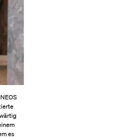
r NEOS
ierte
wärtig
 einem
dem es