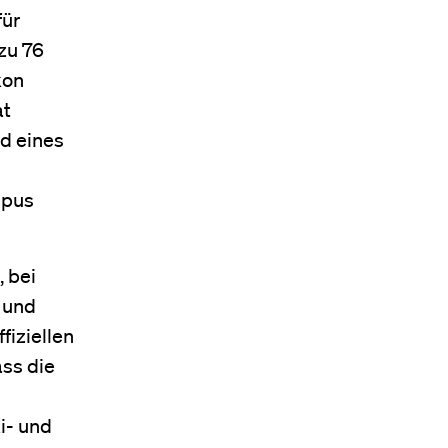
für
zu 76
kon
at
nd eines
mpus
, bei
 und
fiziellen
ass die
i- und