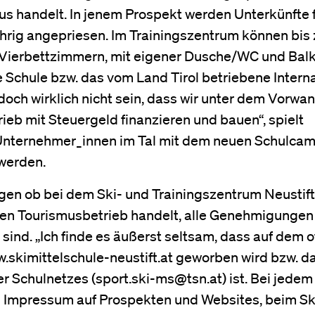
s handelt. In jenem Prospekt werden Unterkünfte 
rig angepriesen. Im Trainingszentrum können bis 
. Vierbettzimmern, mit eigener Dusche/WC und Bal
e Schule bzw. das vom Land Tirol betriebene Intern
och wirklich nicht sein, dass wir unter dem Vorwa
ieb mit Steuergeld finanzieren und bauen“, spielt
 Unternehmer_innen im Tal mit dem neuen Schulca
werden.
agen ob bei dem Ski- und Trainingszentrum Neustift
inen Tourismusbetrieb handelt, alle Genehmigungen
ind. „Ich finde es äußerst seltsam, dass auf dem of
.skimittelschule-neustift.at geworben wird bzw. d
r Schulnetzes (sport.ski-ms@tsn.at) ist. Bei jedem
 Impressum auf Prospekten und Websites, beim Sk