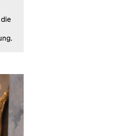
 die
ung.