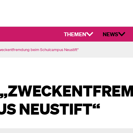
THEMEN
NEWS
weckentfremdung beim Schulcampus Neustift“
 „ZWECKENTFREM
S NEUSTIFT“