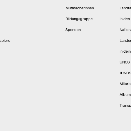
Mutmacherinnen
Landt
Bildungsgruppe
in den
Spenden
Nation
apiere
Lande
in dei
UNOS T
JUNOS 
Mitarb
Album
Trans