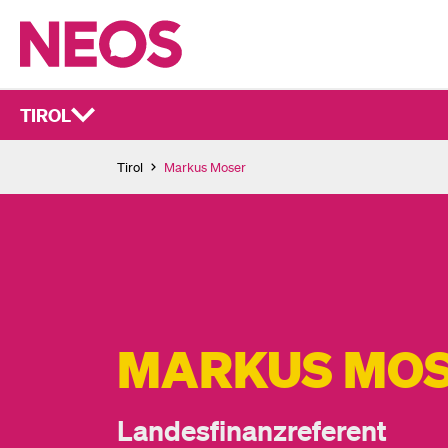
TIROL
Tirol
Markus Moser
MARKUS MO
Landesfinanzreferent