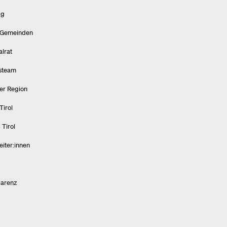
ag
 Gemeinden
alrat
steam
ner Region
irol
Tirol
eiter:innen
parenz