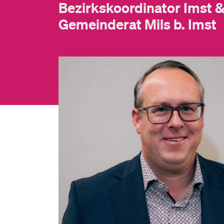
Bezirkskoordinator Imst 
Gemeinderat Mils b. Imst