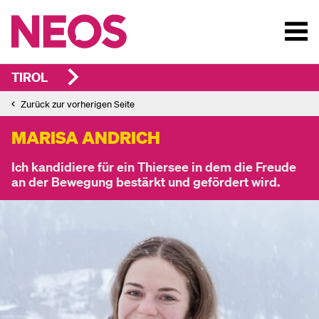
TIROL
Zurück zur vorherigen Seite
MARISA ANDRICH
Ich kandidiere für ein Thiersee in dem die Freude
an der Bewegung bestärkt und gefördert wird.