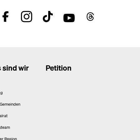
 sind wir
Petition
ag
 Gemeinden
alrat
steam
ner Region