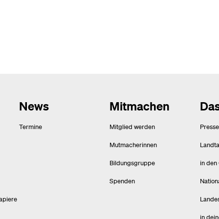
News
Mitmachen
Das
Termine
Mitglied werden
Presse
Mutmacherinnen
Landt
Bildungsgruppe
in den
Spenden
Nation
apiere
Lande
in dei