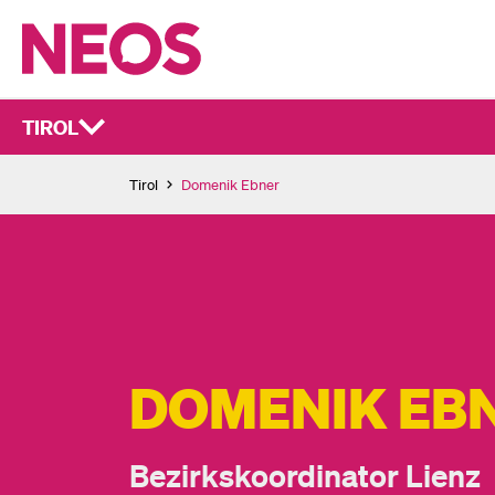
TIROL
Tirol
Domenik Ebner
DOMENIK EB
Bezirkskoordinator Lienz