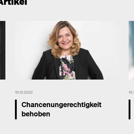
Artikel
16.12.2022
16
Chancenungerechtigkeit
behoben
Mehr dazu
Me