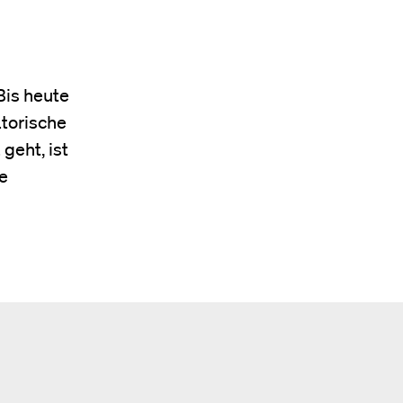
Bis heute
atorische
geht, ist
e