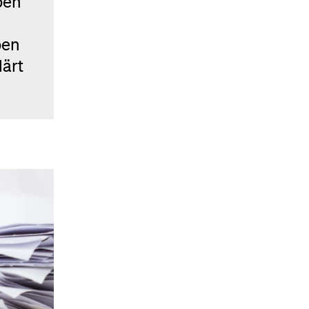
ben
ben
lärt