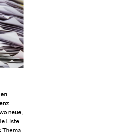
den
renz
 wo neue,
e Liste
es Thema