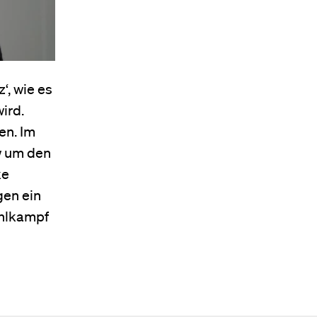
‘, wie es
ird.
en. Im
w um den
ke
gen ein
ahlkampf