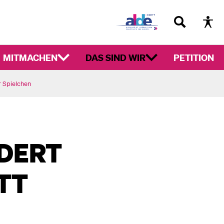
MITMACHEN
DAS SIND WIR
PETITION
r Spielchen
DERT
TT