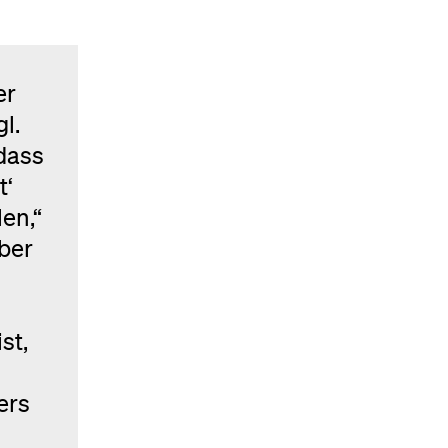
er
l.
dass
t‘
en,“
aber
st,
ers