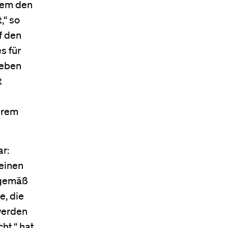
llem den
,“ so
f den
s für
neben
t
erem
r:
einen
tgemäß
e, die
werden
ht,“ hat