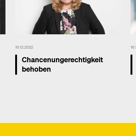
16.12.2022
16
Chancenungerechtigkeit
behoben
Mehr dazu
Me