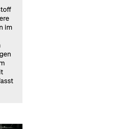
toff
ere
n im
n
igen
em
t
fasst