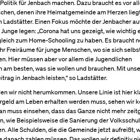
Politik für Jenbach machen. Dazu braucht es vor a
chen, denen ihre Heimatgemeinde am Herzen liegt
Ladstätter. Einen Fokus möchte der Jenbacher au
Junge legen: „Corona hat uns gezeigt, wie wichtig e
usgleich zum Home-Schooling zu haben. Es braucht 
r Freiräume für junge Menschen, wo sie sich selbs
n. Hier müssen aber vor allem die Jugendlichen
 am besten, was sie wollen und brauchen. Mit uns
trag in Jenbach leisten,“ so Ladstätter.
 wir nicht herumkommen. Unsere Linie ist hier kla
ergeld am Leben erhalten werden muss, sehen wir k
 Man muss einsehen, dass das Ganze nicht mehr zei
n, wie Beispielsweise die Sanierung der Volksschul
. Alle Schulden, die die Gemeinde jetzt aufreißt, 
danach zahlen müssen. Das wollen wir definitiv nic