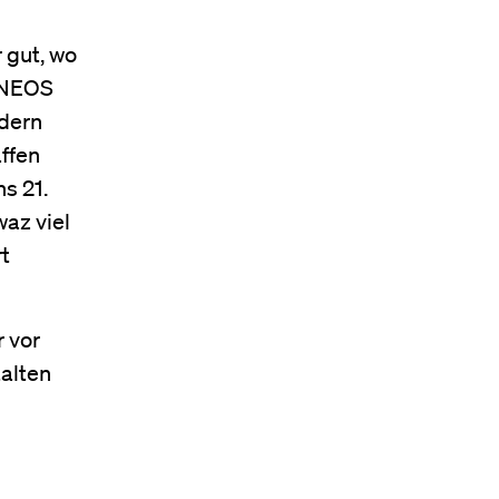
 gut, wo
t NEOS
ndern
ffen
s 21.
waz viel
t
 vor
alten