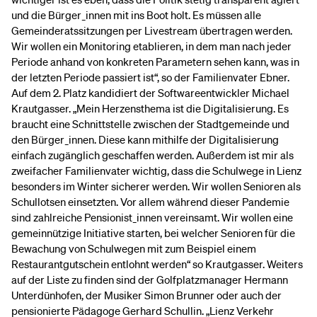
und die Bürger_innen mit ins Boot holt. Es müssen alle
Gemeinderatssitzungen per Livestream übertragen werden.
Wir wollen ein Monitoring etablieren, in dem man nach jeder
Periode anhand von konkreten Parametern sehen kann, was in
der letzten Periode passiert ist“, so der Familienvater Ebner.
Auf dem 2. Platz kandidiert der Softwareentwickler Michael
Krautgasser. „Mein Herzensthema ist die Digitalisierung. Es
braucht eine Schnittstelle zwischen der Stadtgemeinde und
den Bürger_innen. Diese kann mithilfe der Digitalisierung
einfach zugänglich geschaffen werden. Außerdem ist mir als
zweifacher Familienvater wichtig, dass die Schulwege in Lienz
besonders im Winter sicherer werden. Wir wollen Senioren als
Schullotsen einsetzten. Vor allem während dieser Pandemie
sind zahlreiche Pensionist_innen vereinsamt. Wir wollen eine
gemeinnützige Initiative starten, bei welcher Senioren für die
Bewachung von Schulwegen mit zum Beispiel einem
Restaurantgutschein entlohnt werden“ so Krautgasser. Weiters
auf der Liste zu finden sind der Golfplatzmanager Hermann
Unterdünhofen, der Musiker Simon Brunner oder auch der
pensionierte Pädagoge Gerhard Schullin. „Lienz Verkehr