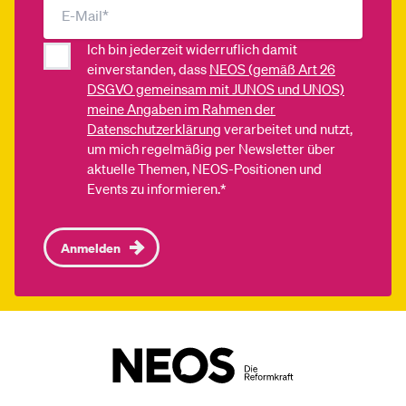
Ich bin jederzeit widerruflich damit
einverstanden, dass
NEOS (gemäß Art 26
DSGVO gemeinsam mit JUNOS und UNOS)
meine Angaben im Rahmen der
Datenschutzerklärung
verarbeitet und nutzt,
um mich regelmäßig per Newsletter über
aktuelle Themen, NEOS-Positionen und
Events zu informieren.*
Anmelden