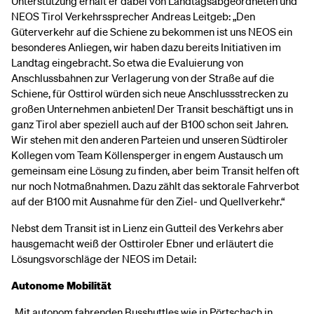
Unterstützung erhält er dabei von Landtagsabgeordneten und
NEOS Tirol Verkehrssprecher Andreas Leitgeb: „Den
Güterverkehr auf die Schiene zu bekommen ist uns NEOS ein
besonderes Anliegen, wir haben dazu bereits Initiativen im
Landtag eingebracht. So etwa die Evaluierung von
Anschlussbahnen zur Verlagerung von der Straße auf die
Schiene, für Osttirol würden sich neue Anschlussstrecken zu
großen Unternehmen anbieten! Der Transit beschäftigt uns in
ganz Tirol aber speziell auch auf der B100 schon seit Jahren.
Wir stehen mit den anderen Parteien und unseren Südtiroler
Kollegen vom Team Köllensperger in engem Austausch um
gemeinsam eine Lösung zu finden, aber beim Transit helfen oft
nur noch Notmaßnahmen. Dazu zählt das sektorale Fahrverbot
auf der B100 mit Ausnahme für den Ziel- und Quellverkehr.“
Nebst dem Transit ist in Lienz ein Gutteil des Verkehrs aber
hausgemacht weiß der Osttiroler Ebner und erläutert die
Lösungsvorschläge der NEOS im Detail:
Autonome Mobilität
„Mit autonom fahrenden Busshuttles wie in Pörtschach in